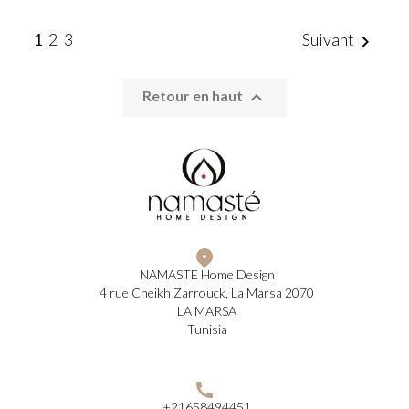
1
2
3
Suivant


Retour en haut
NAMASTE Home Design
4 rue Cheikh Zarrouck, La Marsa 2070
LA MARSA
Tunisia
+21658494451