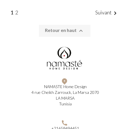
1
2
Suivant


Retour en haut
NAMASTE Home Design
4 rue Cheikh Zarrouck, La Marsa 2070
LA MARSA
Tunisia
+21658494451